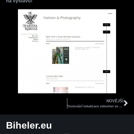
na výstavu!
NOVĚJŠÍ
Testování lokalizace videoher ve Varšavě pro Roboto.pl
Biheler.eu