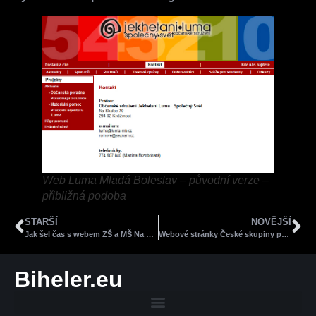
Web Luma Mladá Boleslav – původní verze –
přibližná podoba
STARŠÍ
NOVĚJŠÍ
Jak šel čas s webem ZŠ a MŠ Na Daliborce
Webové stránky České skupiny pro chronickou lymfocytární leukémii (ČSCLL)
Biheler.eu